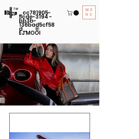
TM
ME
_cc781905-
NU
5cde-3194 -
bb3b-
136bad5cf58
d_ ®
EJ MOOI