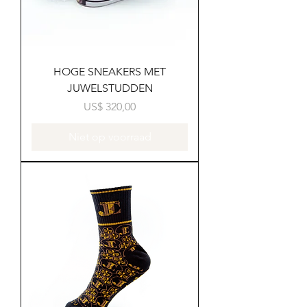
HOGE SNEAKERS MET
JUWELSTUDDEN
Prijs
US$ 320,00
Niet op voorraad