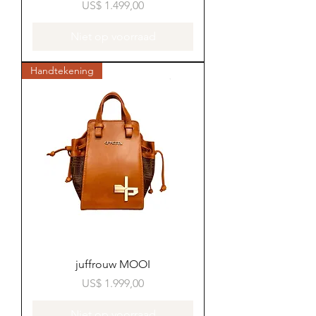
Prijs
US$ 1.499,00
Niet op voorraad
Handtekening
juffrouw MOOI
Prijs
US$ 1.999,00
Niet op voorraad