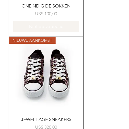
ONEINDIG DE SOKKEN
Prijs
US$ 100,00
Niet op voorraad
NIEUWE AANKOMST
JEWEL LAGE SNEAKERS
Prijs
US$ 320,00