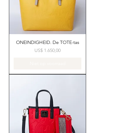
ONEINDIGHEID. De TOTE-tas
Prijs
US$ 1.650,00
Niet op voorraad