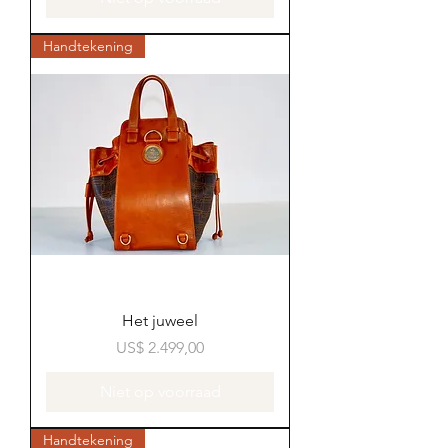
Handtekening
Het juweel
Prijs
US$ 2.499,00
Niet op voorraad
Handtekening