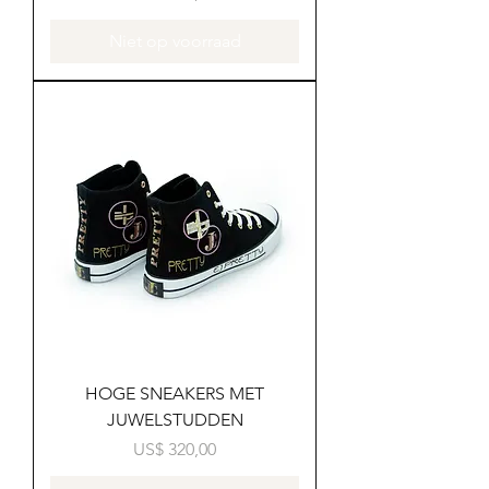
Niet op voorraad
HOGE SNEAKERS MET
JUWELSTUDDEN
Prijs
US$ 320,00