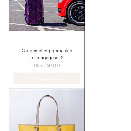
Op bestelling gemaakte
reisbagageset 2
Prijs
US$ 5.500,00
Niet op voorraad