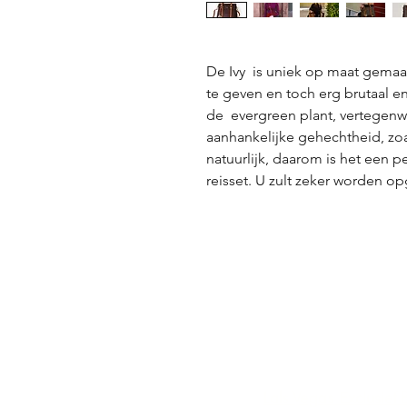
De Ivy is uniek op maat gemaa
te geven en toch erg brutaal en
de evergreen plant, vertegenw
aanhankelijke gehechtheid, zoa
natuurlijk, daarom is het een 
reisset. U zult zeker worden o
®
EJ PRETTY
L
als Vegas
Exclusief