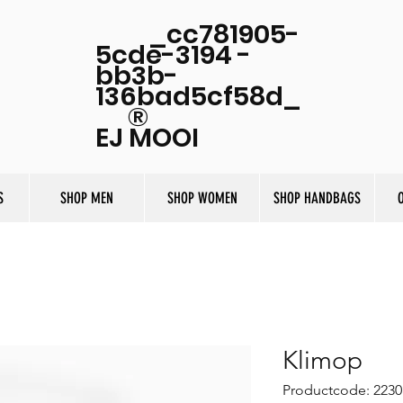
_cc781905-
5cde-3194 -
bb3b-
136bad5cf58d_
®
EJ MOOI
S
SHOP MEN
SHOP WOMEN
SHOP HANDBAGS
Klimop
Productcode: 2230