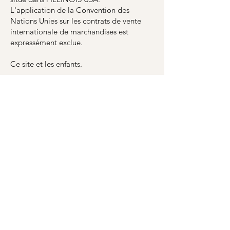
L'application de la Convention des
Nations Unies sur les contrats de vente
internationale de marchandises est
expressément exclue.
Ce site et les enfants.
Nos sites et applications ne sont pas
destinés aux enfants, uniquement aux
adultes.
Nous ne collecterons pas sciemment
l'identification personnelle et les
informations des enfants. Si nous le
faisons sciemment, ce sera avec la
permission d'un parent ou d'un tuteur. Le
parent et le tuteur légal qui pensent que
leur enfant nous a fourni des informations
par erreur doivent nous en informer
immédiatement par téléphone ou par e-
mail. Pour envoyer un e-mail ou contacter
l'un de nos ambassadeurs de marque