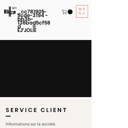
MT
ME
_cc781905-
NU
5cde-3194 -
bb3b-
136bad5cf58
d_ ®
EJ JOLIE
POLITIQUE DU
MAGASIN
SERVICE CLIENT
Informations sur la société