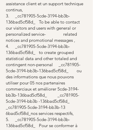
assistance client et un support technique
continus,
3. _cc781905-5cde-3194-bb3b-
136bad5cf58d_ To be able to contact
our visitors and users with general or
personalized service- related
notices and promotional messages ,
4. _cc781905-5cde-3194-bb3b-
136bad5cf58d_ to create grouped
statistical data and other totaled and
contingent non-personal _cc781905-
5cde-3194-bb3b-136bad5cf58d_ ou
des informations que nous pouvons
utiliser pour 05 nos partenaires
commerciaux et améliorer 5cde-3194-
bb3b-136bad5cf58d_ _cc781905-
5cde-3194-bb3b -136bad5cf58d_
_cc781905-5cde-3194-bb3b-13
6bad5cf58d_nos services respectifs,
5. _cc781905-5cde-3194-bb3b-
136bad5cf58d_ Pour se conformer à