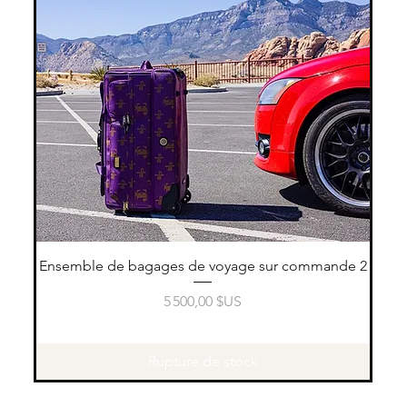
Aperçu rapide
Ensemble de bagages de voyage sur commande 2
Prix
5 500,00 $US
Rupture de stock