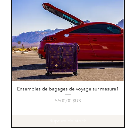
Aperçu rapide
Ensembles de bagages de voyage sur mesure1
Prix
5 500,00 $US
Rupture de stock