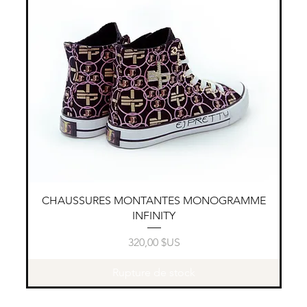
Aperçu rapide
CHAUSSURES MONTANTES MONOGRAMME
INFINITY
Prix
320,00 $US
Rupture de stock