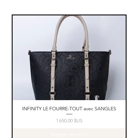
Aperçu rapide
INFINITY LE FOURRE-TOUT avec SANGLES
Prix
1 650,00 $US
Rupture de stock