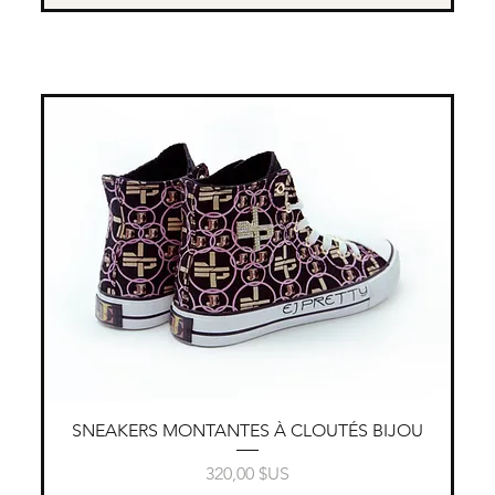
Aperçu rapide
SNEAKERS MONTANTES À CLOUTÉS BIJOU
Prix
320,00 $US