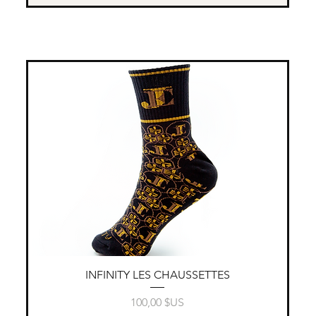
Aperçu rapide
INFINITY LES CHAUSSETTES
Prix
100,00 $US