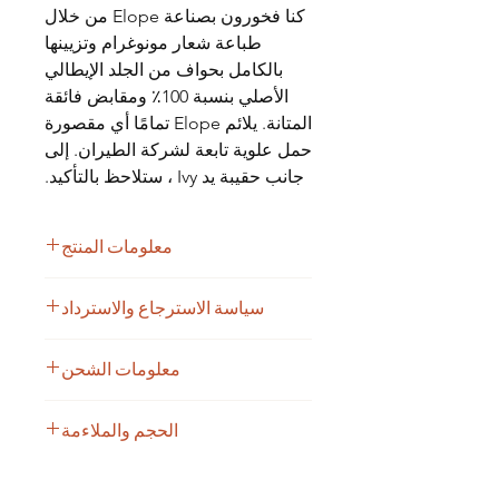
كنا فخورون بصناعة Elope من خلال
طباعة شعار مونوغرام وتزيينها
بالكامل بحواف من الجلد الإيطالي
الأصلي بنسبة 100٪ ومقابض فائقة
المتانة. يلائم Elope تمامًا أي مقصورة
حمل علوية تابعة لشركة الطيران. إلى
جانب حقيبة يد Ivy ، ستلاحظ بالتأكيد.
معلومات المنتج
سياسة الاسترجاع والاسترداد
مقبض سحب قابل للسحب بشكل أنيق
وعجلات فاخرة
بالنسبة إلى أي منتج تالف أثناء الشحن
جيب أمامي صغير خارجي
معلومات الشحن
والذي يمكن أن يُثبت أنه يُنسب إلينا ، ما
مقصورات وجيب بالداخل
عليك سوى إرجاع المنتج التالف مع
مونوغرام مطابقة بطاقات الأمتعة
بمجرد معالجة طلبك ، ستتلقى بريدًا
الملحقات والتعبئة المرفقة مع الإيصال
الحجم والملاءمة
مواد:
إلكترونيًا / مكالمة هاتفية لتأكيد شحن
الأصلي في غضون سبعة (7) أيام من
100٪ لمسات من الجلد الإيطالي
طلبك
تاريخك استلام المنتج وسنقوم بتبديله. لا
قماش منسوج من الداخل
سوف تتلقى رقم تتبع. سيحصل العملاء
نقدم استردادًا بناءً على السداد الأصلي.