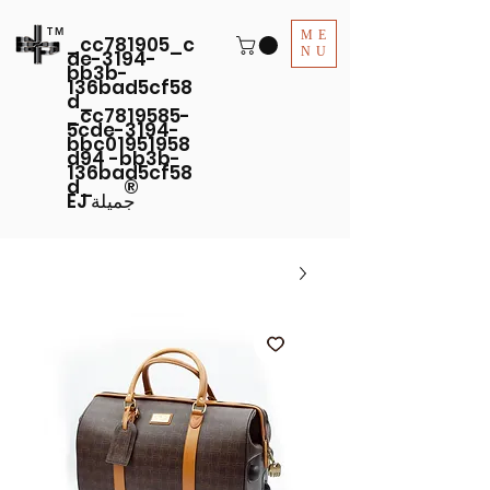
TM
ME
_cc781905_c
NU
de-3194-
bb3b-
136bad5cf58
d_
_cc7819585-
5cde-3194-
bbc01951958
d94 -bb3b-
136bad5cf58
d_ ®
EJ جميلة