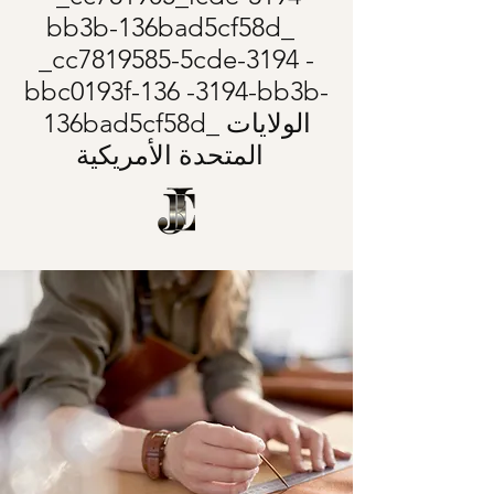
bb3b-136bad5cf58d_
_cc7819585-5cde-3194 -
bbc0193f-136 -3194-bb3b-
136bad5cf58d_ الولايات
المتحدة الأمريكية