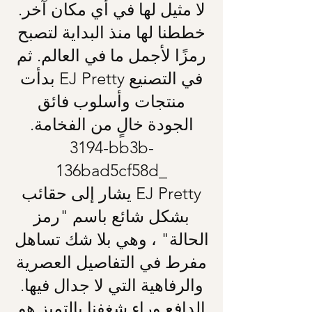
لا مثيل لها في أي مكان آخر.
خططنا لها منذ البداية لتصبح
رمزًا لأجمل ما في العالم. ثم
بدأت EJ Pretty في التصنيع
منتجات وأسلوب فائق
الجودة خالٍ من الفخامة.
3194-bb3b-
136bad5cf58d_
يشار إلى حقائب EJ Pretty
بشكل شائع باسم "رمز
الحالة" ، وهي بلا شك تساهل
مفرط في التفاصيل العصرية
والرفاهية التي لا جدال فيها.
الدافع وراء شغفنا بالتميز هو