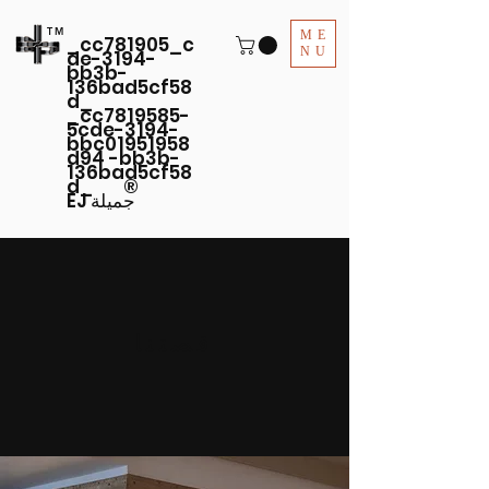
TM
ME
_cc781905_c
NU
de-3194-
bb3b-
136bad5cf58
d_
_cc7819585-
5cde-3194-
bbc01951958
d94 -bb3b-
136bad5cf58
d_ ®
EJ جميلة
قصتنا